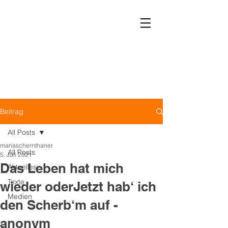
Leben ohne Krankenhaus
Verein LOK
Beitrag
All Posts
mariaschernthaner
All Posts
5. Juli 2021
Das Leben hat mich
Aktuelles
Texte
wieder oderJetzt hab‘ ich
Medien
den Scherb‘m auf -
anonym