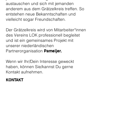
austauschen und sich mit jemanden
anderem aus dem Grätzelkreis treffen. So
entstehen neue Bekanntschaften und
vielleicht sogar Freundschaften.
Der Grätzelkreis wird von Mitarbeiter*innen
des Vereins LOK professionell begleitet
und ist ein gemeinsames Projekt mit
unserer niederländischen
Partnerorganisation
Pameijer
.
Wenn wir Ihr/Dein Interesse geweckt
haben, können Sie/kannst Du gerne
Kontakt aufnehmen.
KONTAKT
––––––
Werner Fink
T +43 664 60 141 308
graetzelkreis@lok.at
ADRESSE
––––––
Verein LOK