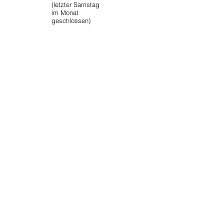
(letzter Samstag
im Monat
geschlossen)
ADRESSE
––––––
Verein LOK
Leben ohne
Krankenhaus
A-1050 Wien
Wehrgasse 26 / 2 / 11
KONTAKT
––––––
T +43 1 586 56 46
lok@lok.at
www.lok.at
IMPRESSUM
––––––
Datenschutz
Hinweisgeber*innensch
utz