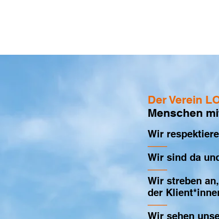
Verein LOK
Leben ohne Krankenhaus
Der Verein 
Menschen mi
Wir respektier
——
Wir sind da un
——
Wir streben an
der Klient*inne
——
Wir sehen unse