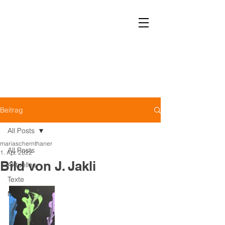
Leben ohne Krankenhaus
Verein LOK
Beitrag
All Posts
mariaschernthaner
All Posts
1. Apr. 2022
Bild von J. Jakli
Aktuelles
Texte
Medien