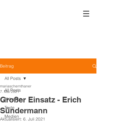
Leben ohne Krankenhaus
Verein LOK
Beitrag
All Posts
mariaschernthaner
All Posts
7. Mai 2021
Großer Einsatz - Erich
Aktuelles
Texte
Sündermann
Medien
Aktualisiert:
6. Juli 2021