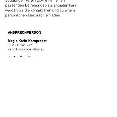
Sobald der Verein LOK Ihnen einen
passenden Betreuungsplatz anbieten kann,
werden wir Sie kontaktieren und zu einem
persönlichen Gespräch einladen.
ANSPRECHPERSON
––––––
Mag.a Karin Kornprobst
T
01 60 141 777
karin.kornprobst@lok.at
Auskunftszeiten
ausschließlich Mi von 10:00 bis 13:00 Uhr
ADRESSE
––––––
Verein LOK
Leben ohne
Krankenhaus
A-1050 Wien
Wehrgasse 26 / 2 / 11
KONTAKT